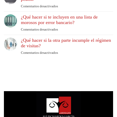
derechos
la
Comentarios desactivados
en
y
vivienda
Accidentes
soluciones
habitual
¿Qué hacer si te incluyen en una lista de
por
al
morosos por error bancario?
atropellos:
acogerse
Cómo
Comentarios desactivados
en
a
actuar
¿Qué
la
si
¿Qué hacer si la otra parte incumple el régimen
hacer
Ley
eres
de visitas?
si
de
peatón
te
Segunda
Comentarios desactivados
en
incluyen
Oportunidad?
¿Qué
en
hacer
una
si
lista
la
de
otra
morosos
parte
por
incumple
error
el
bancario?
régimen
de
visitas?