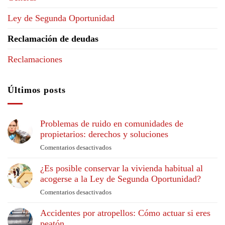
Ley de Segunda Oportunidad
Reclamación de deudas
Reclamaciones
Últimos posts
Problemas de ruido en comunidades de
propietarios: derechos y soluciones
Comentarios desactivados
en
Problemas
¿Es posible conservar la vivienda habitual al
de
acogerse a la Ley de Segunda Oportunidad?
ruido
en
Comentarios desactivados
en
comunidades
¿Es
de
Accidentes por atropellos: Cómo actuar si eres
posible
propietarios:
peatón
conservar