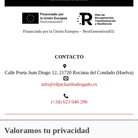
Financiado por la Unión Europea – NextGenerationEU.
CONTACTO
Calle Poeta Juan Drago 12, 21720 Rociana del Condado (Huelva)
info@elipichardoabogado.es
(+34) 623 046 296
Valoramos tu privacidad
Elí Pichardo García
©
2026. Todos los derechos reservados.
Diseño y desarrollo
TuchoDigital