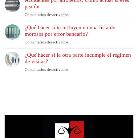
Accidentes por atropellos: Cómo actuar si eres
propietarios:
peatón
conservar
derechos
la
Comentarios desactivados
en
y
vivienda
Accidentes
soluciones
habitual
¿Qué hacer si te incluyen en una lista de
por
al
morosos por error bancario?
atropellos:
acogerse
Cómo
Comentarios desactivados
en
a
actuar
¿Qué
la
si
¿Qué hacer si la otra parte incumple el régimen
hacer
Ley
eres
de visitas?
si
de
peatón
te
Segunda
Comentarios desactivados
en
incluyen
Oportunidad?
¿Qué
en
hacer
una
si
lista
la
de
otra
morosos
parte
por
incumple
error
el
bancario?
régimen
de
visitas?