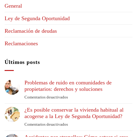
General
Ley de Segunda Oportunidad
Reclamación de deudas
Reclamaciones
Últimos posts
Problemas de ruido en comunidades de
propietarios: derechos y soluciones
Comentarios desactivados
en
Problemas
¿Es posible conservar la vivienda habitual al
de
acogerse a la Ley de Segunda Oportunidad?
ruido
en
Comentarios desactivados
en
comunidades
¿Es
de
posible