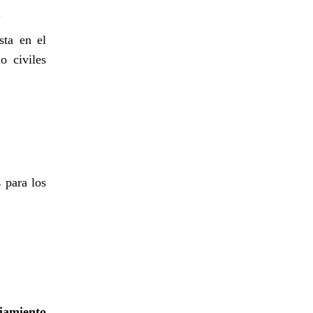
.
sta en el
o civiles
s
para los
iamiento