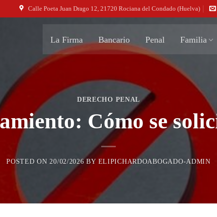
Calle Poeta Juan Drago 12, 21720 Rociana del Condado (Huelva)
La Firma
Bancario
Penal
Familia
DERECHO PENAL
amiento: Cómo se solic
POSTED ON
20/02/2026
BY
ELIPICHARDOABOGADO-ADMIN