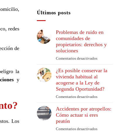
omicilio,
Últimos posts
ico, redes
Problemas de ruido en
comunidades de
propietarios: derechos y
tección de
soluciones
Comentarios desactivados
en
Problemas
¿Es posible conservar la
de
eligro la
vivienda habitual al
ruido
ciones
y
acogerse a la Ley de
en
comunidades
Segunda Oportunidad?
de
Comentarios desactivados
en
propietarios:
nto?
¿Es
derechos
Accidentes por atropellos:
posible
y
Cómo actuar si eres
conservar
soluciones
peatón
la
estos. Los
vivienda
Comentarios desactivados
en