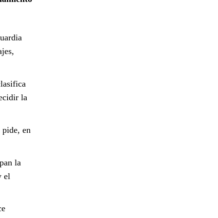
Guardia
jes,
lasifica
cidir la
o pide, en
pan la
y el
ce