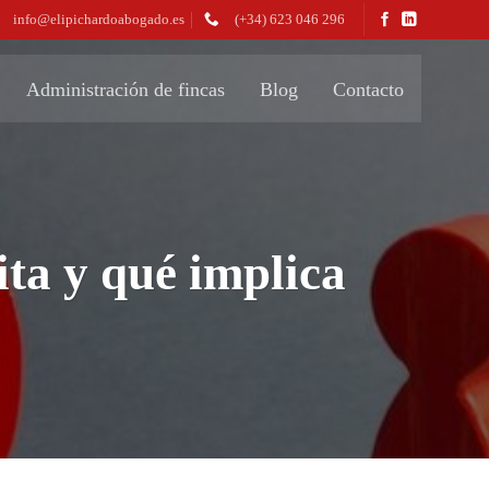
info@elipichardoabogado.es
(+34) 623 046 296
Administración de fincas
Blog
Contacto
ita y qué implica