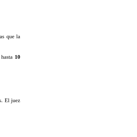
as que la
r hasta
10
s. El juez