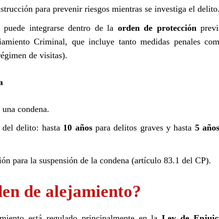
strucción para prevenir riesgos mientras se investiga el delito
, puede integrarse dentro de la
orden de protección
previ
iamiento Criminal, que incluye tanto medidas penales com
égimen de visitas).
a
e una condena.
del delito: hasta
10 años
para delitos graves y hasta
5 año
n para la suspensión de la condena (artículo 83.1 del CP).
den de alejamiento?
amiento está regulado principalmente en la
Ley de Enjuic