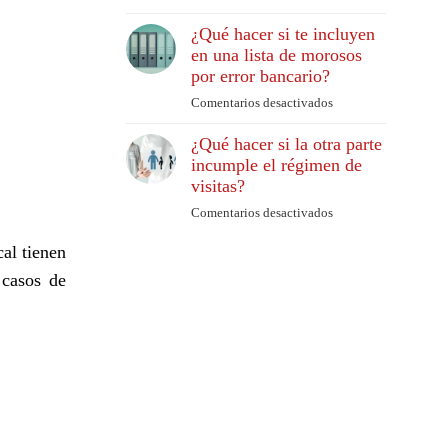
habitual
Accidentes
al
¿Qué hacer si te incluyen
por
acogerse
en una lista de morosos
atropellos:
a
por error bancario?
Cómo
la
actuar
Comentarios desactivados
Ley
en
si
de
¿Qué
eres
¿Qué hacer si la otra parte
Segunda
hacer
peatón
incumple el régimen de
Oportunidad?
si
visitas?
te
incluyen
Comentarios desactivados
en
en
¿Qué
una
cal tienen
hacer
lista
si
 casos de
de
la
morosos
otra
por
parte
error
incumple
bancario?
el
régimen
de
visitas?